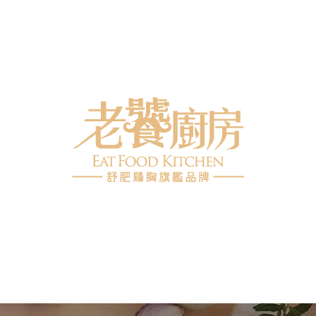
🎁舒肥雞胸
🎁雞肉千張餃
🎁老饕野菜
🎁世界珍饈
🎁免運