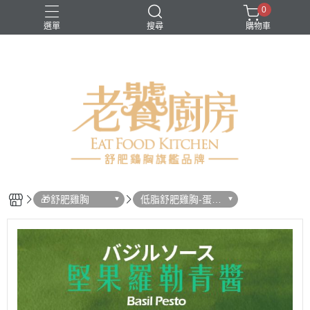
0
選單
搜尋
購物車
生鮮類
舒肥雞胸
蔬菜類
🎁舒肥雞胸
低脂舒肥雞胸-蛋白
爆量包