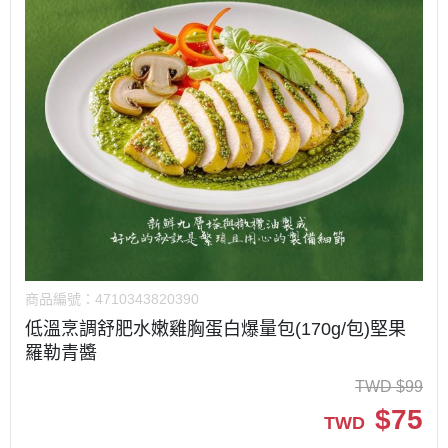
商品編號：
4710343820390
低溫烹調舒肥水嫩雞胸蛋白爆量包(170g/包)堅果
羅勒青醬
TWD
$
99
$
75
TWD