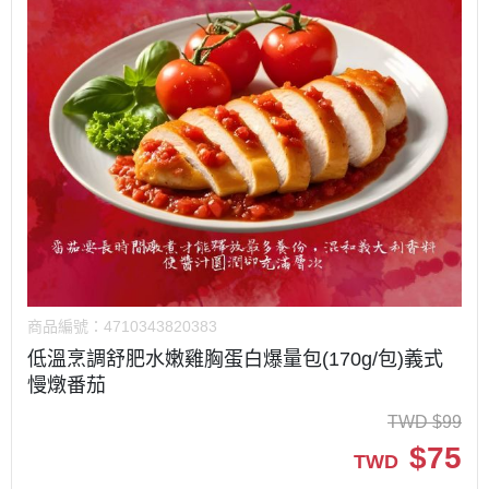
商品編號：
4710343820383
低溫烹調舒肥水嫩雞胸蛋白爆量包(170g/包)義式
慢燉番茄
TWD
$
99
$
75
TWD