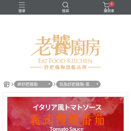
0
選單
搜尋
購物車
生鮮類
舒肥雞胸
蔬菜類
🎁舒肥雞胸
低脂舒肥雞胸-蛋白
爆量包