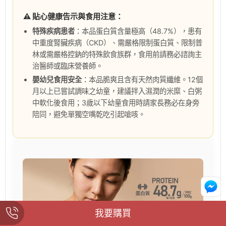
⚠️ 貼心健康告示與食用注意：
特殊疾病患者
：本品蛋白質含量極高（48.7%），患有
中重度腎臟疾病（CKD）、需嚴格限制蛋白質、限制普
林或需嚴格控鈉的特殊飲食族群，食用前請務必諮詢主
治醫師或臨床營養師。
嬰幼兒食用安全
：本品脆爽且含有天然肉質纖維。12個
月以上已嘗試調味之幼童，建議拌入濕潤的米糜、白粥
中軟化後食用；3歲以下幼童食用時請家長務必在身旁
陪同，避免單獨空嘴乾吃引起嗆咳。
我要購買