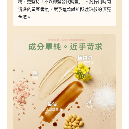
精，更堅持「不以鉀鹽替代鈉鹽」
。純粹用時間
沉澱的黃豆香氣，賦予這款纖維酥琥珀般的漂亮
色澤。