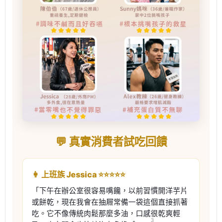
💬 真實消費者試吃回饋
👩 上班族 Jessica ⭐⭐⭐⭐⭐
「下午在辦公室很容易嘴饞，以前習慣開洋芋片
或餅乾，現在我會在抽屜常備一袋這個直接抓著
吃。它不像傳統肉鬆那麼多油，口感很乾爽輕
3