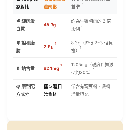
10
據對比
雞肉鬆
基準
🥩 純肉蛋
約為生雞胸肉的 2 倍
1
48.7g
7
白質
比例
🫀 飽和脂
8.3g（降低 2~3 倍負
1
2.5g
1
肪
擔）
1205mg（鹹度負擔減
1
🧂 鈉含量
824mg
1
少約30%）
🌿 原型配
僅 5 種日
常含有豌豆粉、澱粉
方成分
常食材
增量填充