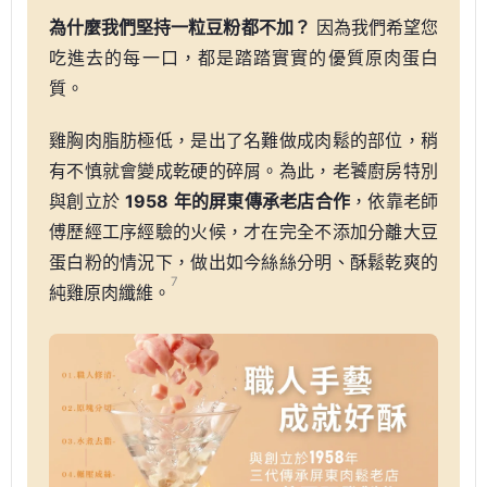
為什麼我們堅持一粒豆粉都不加？
因為我們希望您
吃進去的每一口，都是踏踏實實的優質原肉蛋白
質。
雞胸肉脂肪極低，是出了名難做成肉鬆的部位，稍
有不慎就會變成乾硬的碎屑。為此，老饕廚房特別
與創立於
1958 年的屏東傳承老店合作
，依靠老師
傅歷經工序經驗的火候，才在完全不添加分離大豆
蛋白粉的情況下，做出如今絲絲分明、酥鬆乾爽的
7
純雞原肉纖維。