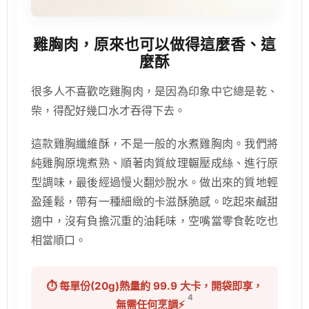
雞胸肉，原來也可以做得這麼香、這
麼酥
很多人不喜歡吃雞胸肉，是因為印象中它總是乾、
柴，得配好幾口水才吞得下去。
這款雞胸纖維酥，不是一般的水煮雞胸肉。我們將
純雞胸原塊煮熟、順著肉質紋理輾壓成絲、進行原
型調味，最後經過慢火翻炒脫水。做出來的質地輕
盈蓬鬆，帶有一種細緻的卡滋酥脆感。吃起來鹹甜
適中，沒有負擔沉重的油耗味，空嘴當零食乾吃也
相當順口。
⏱️ 每單份(20g)熱量約 99.9 大卡，開袋即享，
4
無需任何烹調⚡