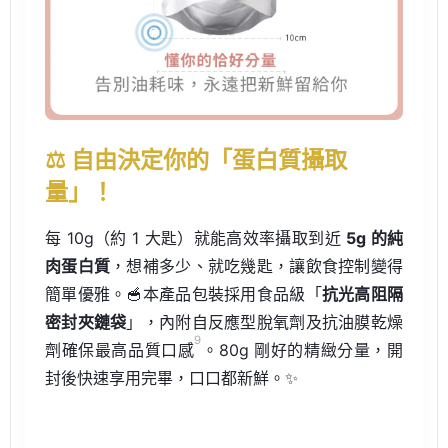
⚖️ 自由決定你的「蛋白質攝取
量」！
每 10g（約 1 大匙）就能高效率攝取到近
5g 的純
肉蛋白質
，想補多少、就吃幾匙，讓飲食控制變得
簡單優雅。🥣本產品包裝採用食品級「
抗光高阻隔
密封夾鏈袋
」，內附自反應型脫氧劑及抗油膜乾燥
9
劑確保最高品質口感
。80g 剛好的精緻分量，開
封後快速享用完畢，口口都新鮮。✨