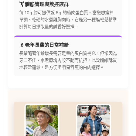
🏋️ 體態管理與飲控族群
每 10g 約可提供近 5g 的純肉蛋白質。當您想換掉
單調、乾硬的水煮雞胸肉時，它是另一種能輕鬆精準
計算每日攝取量的鹹香好選擇。
👴 老年長輩的日常補給
長輩隨著年齡增長需要足量的蛋白質補充，但常因為
牙口不佳、水煮原塊肉咬不動而抗拒。此款纖維酥質
地輕盈蓬鬆，是方便咀嚼易吞嚥的白肉選擇。