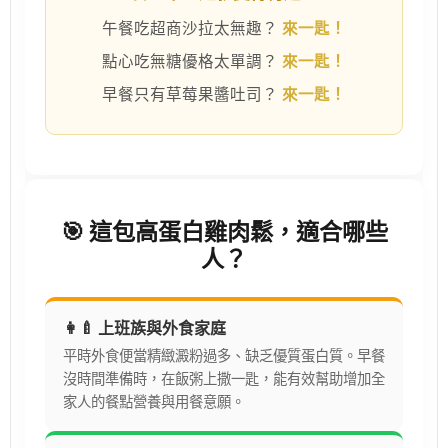
午餐吃超商沙拉太無趣？
來一匙！
點心吃無糖優格太單調？
來一匙！
早餐只有草莓果醬吐司？
來一匙！
🎯 這包高蛋白雞肉鬆，適合哪些
人？
👩‍🍼 上班族與外食家庭
平時外食便當精緻澱粉過多、缺乏優質蛋白質。早餐
沒時間準備時，在飯粥上撒一匙，能有效幫助增加全
家人的餐點營養與用餐意願。