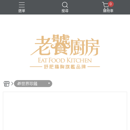
0
選單
搜尋
購物車
生鮮類
舒肥雞胸
蔬菜類
🎁世界珍饈