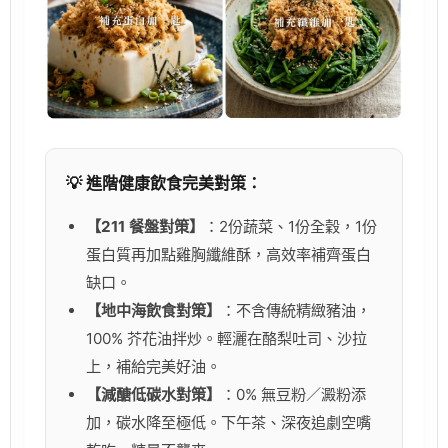
💡 進階健康飲食完美對策：
【211 餐盤對策】
：2份蔬菜、1份全穀，1份
蛋白質再加點雞胸纖維酥，高效率補齊蛋白
缺口。
【地中海飲食對策】
：不含傳統精緻豬油，
100% 芥花油拌炒。輕灑在酪梨吐司、沙拉
上，補給完美好油。
【減醣低碳水對策】
：0% 無豆粉／澱粉添
加，碳水降至極低。下午茶、深夜追劇空嘴