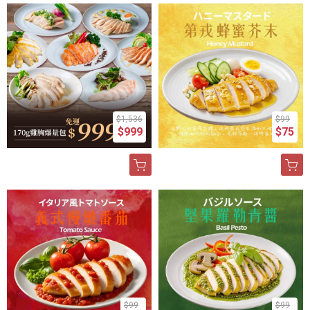
$1,536
$99
$999
$75
$99
$99