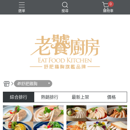
0
選單
搜尋
購物車
生鮮類
舒肥雞胸
蔬菜類
🎁舒肥雞胸
綜合排行
熱銷排行
最新上架
價格