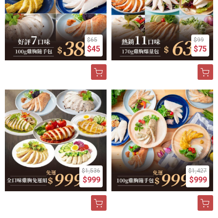
$65
$99
$45
$75
$1,536
$1,427
$999
$999